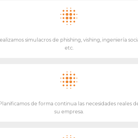
for
ma
clar
a y
ealizamos simulacros de phishing, vishing, ingeniería socia
con
etc.
cisa
y
con
vali
dez
leg
Planificamos de forma continua las necesidades reales d
al.
su empresa.
Má