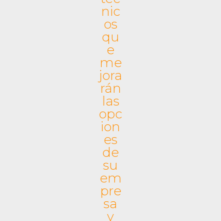
nic
ion
os
es
qu
digi
e
tal
me
es y
jora
rán
red
las
acci
opc
ón
ion
de
es
de
info
su
rm
em
es,
pre
con
sa
y
vali