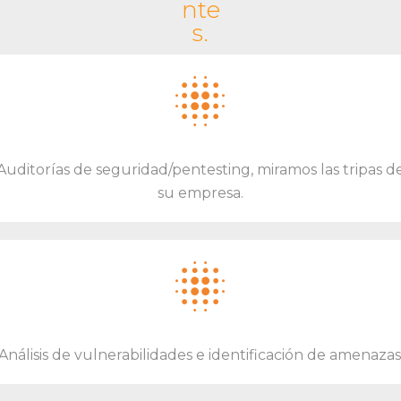
obt
nte
s.
en
er
est
os
dat
Auditorías de seguridad/pentesting, miramos las tripas d
os y
su empresa.
po
der
pre
sen
tarl
os
Análisis de vulnerabilidades e identificación de amenazas
de