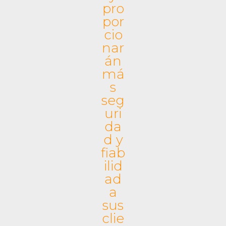
pro
dez
por
jurí
cio
dic
nar
a.
án
má
s
seg
TE
uri
CN
da
Oid
d y
eas
fiab
ilid
le
ad
ayu
a
da
sus
a
clie