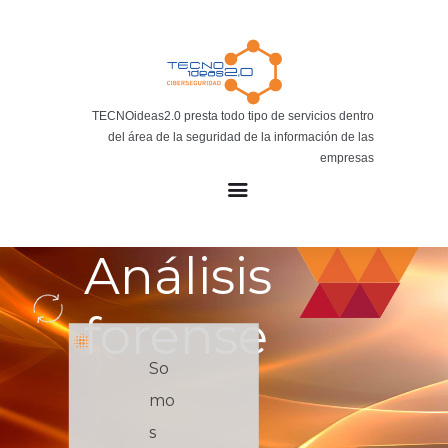
Noticias
BLOG TECNOIDEAS
Noticias tecnológicas.
TECNOideas2.0 presta todo tipo de servicios dentro
del área de la seguridad de la información de las
empresas
Análisis
forense
So
mo
s