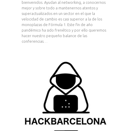
bienvenidos. Ayudan al networking, a conocernos
mejor y sobre todo a mantenernos atentos y
superactualizados en un sector en el que la
velocidad de cambio es casi superior a la de los
monoplazas de Fórmula 1. Este fin de año
pandémico ha sido frenético y por ello queremos
hacer nuestro pequeño balance de las
conferencias…