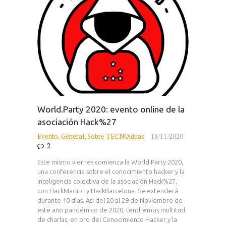
World.Party 2020: evento online de la
asociación Hack%27
Evento
,
General
,
Sobre TECNOideas
18/11/2020
2
Este mismo viernes comienza la World.Party 2020,
una conferencia sobre el conocimiento hacker y la
inteligencia colectiva de la asociación Hack%27,
con HackMadrid y HackBarcelona. Se extenderá
durante 10 días. Así del 20 al 29 de Noviembre de
este año pandémico de 2020, tendremos multitud
de charlas, en pro del Conocimiento Hacker y la