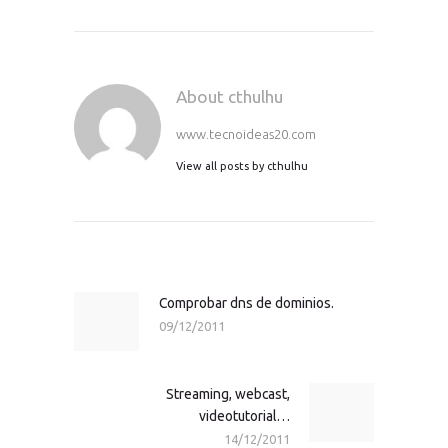
About cthulhu
www.tecnoideas20.com
View all posts by
cthulhu
Navegación
de
entradas
Comprobar dns de dominios.
Previous
09/12/2011
post:
Streaming, webcast,
Next
videotutorial…
post:
14/12/2011