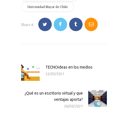
Universidad Mayor de Chile
Share it:
Navegación
de
entradas
TECNOideas en los medios
Previous
22/03/2021
post:
¿Qué es un escritorio virtual y que
Next
ventajas aporta?
post:
26/03/2021