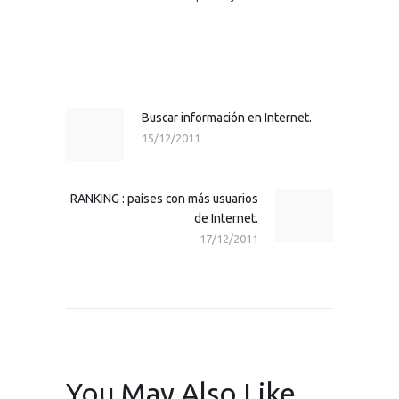
Navegación
de
entradas
Buscar información en Internet.
Previous
15/12/2011
post:
RANKING : países con más usuarios
Next
de Internet.
post:
17/12/2011
You May Also Like