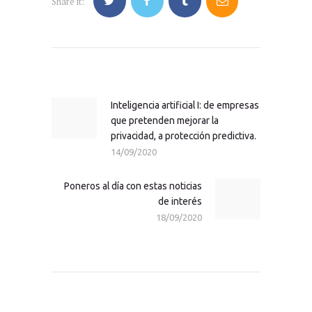
Share it:
Navegación
de
entradas
Inteligencia artificial I: de empresas
Previous
que pretenden mejorar la
post:
privacidad, a protección predictiva.
14/09/2020
Poneros al día con estas noticias
Next
de interés
post:
18/09/2020