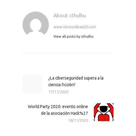
About cthulhu
www.tecnoideas20.com
View all posts by
cthulhu
Navegación
de
entradas
¿La ciberseguridad supera a la
Previous
ciencia ficción?
post:
17/11/2020
World.Party 2020: evento online
Next
de la asociación Hack%27
post:
18/11/2020