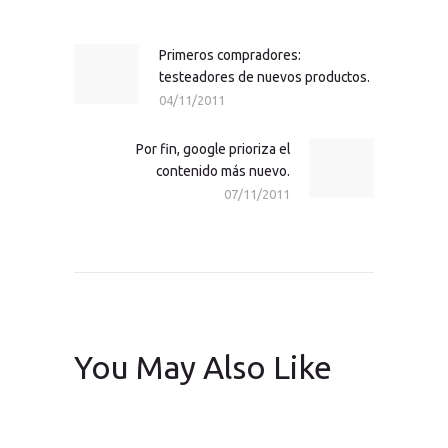
de
entradas
Primeros compradores:
Previous
testeadores de nuevos productos.
post:
04/11/2011
Por fin, google prioriza el
Next
contenido más nuevo.
post:
07/11/2011
You May Also Like