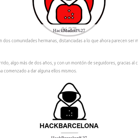
HackMadrid%27
 dos comunidades hermanas, distanciadas a lo que ahora parecen ser mil
rrido, algo más de dos años, y con un montón de seguidores, gracias al
y ha comenzado a dar alguna ellos mismos.
HackBarcelon%27