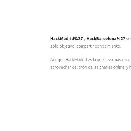
HackMadrid%27
y
HackBarcelona%27
son
sólo objetivo: compartir conocimiento.
Aunque HackMadrid es la que lleva más reco
aprovechar del tirón de las charlas online, 