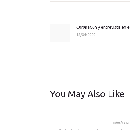
Navegación
de
entradas
C0r0naC0n y entrevista en e
Previous
15/04/2020
post:
You May Also Like
14/03/2012