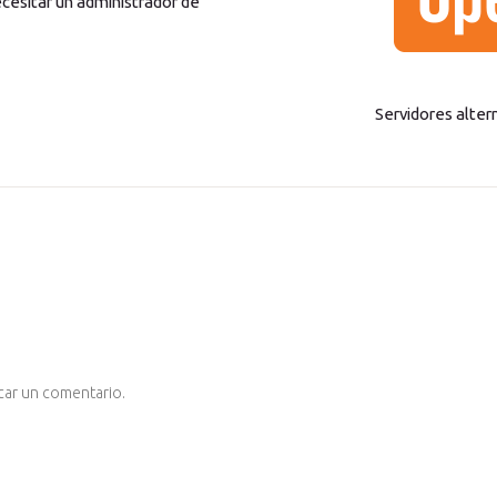
cesitar un administrador de
Servidores altern
car un comentario.