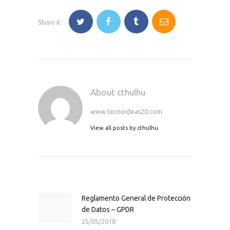
Share it:
About cthulhu
www.tecnoideas20.com
View all posts by
cthulhu
Navegación
de
entradas
Reglamento General de Protección
Previous
de Datos – GPDR
post:
25/05/2018