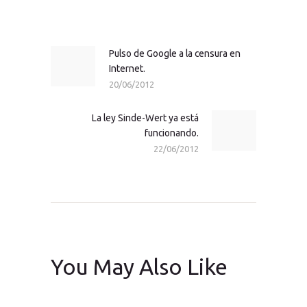
Navegación
de
entradas
Pulso de Google a la censura en
Previous
Internet.
post:
20/06/2012
La ley Sinde-Wert ya está
Next
funcionando.
post:
22/06/2012
You May Also Like