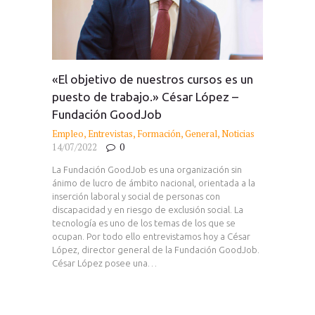
«El objetivo de nuestros cursos es un
puesto de trabajo.» César López –
Fundación GoodJob
Empleo
,
Entrevistas
,
Formación
,
General
,
Noticias
14/07/2022
0
La Fundación GoodJob es una organización sin
ánimo de lucro de ámbito nacional, orientada a la
inserción laboral y social de personas con
discapacidad y en riesgo de exclusión social. La
tecnología es uno de los temas de los que se
ocupan. Por todo ello entrevistamos hoy a César
López, director general de la Fundación GoodJob.
César López posee una…