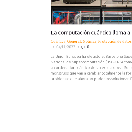
La computación cuántica llama a 
Cuántica
,
General
,
Noticias
,
Protección de datos
04/11/2022
0
La Unión Europea ha elegido el Barcelona Sup
Nacional de Supercomputación (BSC-CNS) como
un ordenador cuántico de la red europea. Solo 
monstruos que van a cambiar totalmente la for
problemas que ahora no podemos solucionar. E