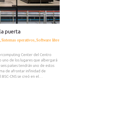
la puerta
,
Sistemas operativos
,
Software libre
ercomputing Center del Centro
 uno de los lugares que albergará
seis países tendrán uno de estos
ma de afrontar infinidad de
l BSC-CNS se creó en el…