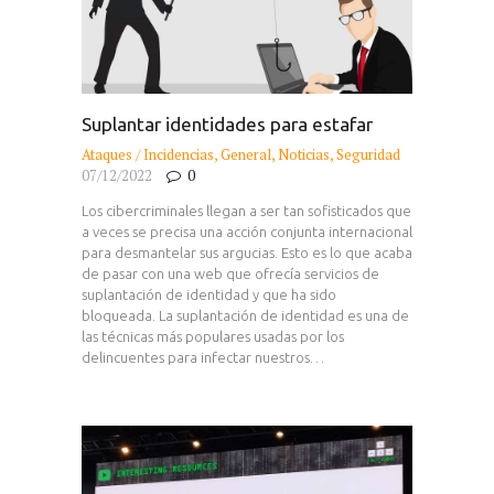
Suplantar identidades para estafar
Ataques / Incidencias
,
General
,
Noticias
,
Seguridad
07/12/2022
0
Los cibercriminales llegan a ser tan sofisticados que
a veces se precisa una acción conjunta internacional
para desmantelar sus argucias. Esto es lo que acaba
de pasar con una web que ofrecía servicios de
suplantación de identidad y que ha sido
bloqueada. La suplantación de identidad es una de
las técnicas más populares usadas por los
delincuentes para infectar nuestros…