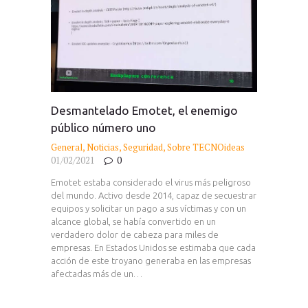
Desmantelado Emotet, el enemigo
público número uno
General
,
Noticias
,
Seguridad
,
Sobre TECNOideas
01/02/2021
0
Emotet estaba considerado el virus más peligroso
del mundo. Activo desde 2014, capaz de secuestrar
equipos y solicitar un pago a sus víctimas y con un
alcance global, se había convertido en un
verdadero dolor de cabeza para miles de
empresas. En Estados Unidos se estimaba que cada
acción de este troyano generaba en las empresas
afectadas más de un…