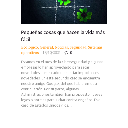
Pequeñas cosas que hacen la vida más
fácil
Ecológico
,
General
,
Noticias
,
Seguridad
,
Sistemas
operativos
13/10/2021
0
Estamos en el mes de la ciberseguridad y algunas
empresas lo han aprovechado para sacar
novedades al mercado o anunciar importantes
novedades. En este segundo caso se encuentra
nuestro amigo Google, del que hablaremos a
continuación. Por su parte, algunas
Administraciones también han propuesto nuevas
leyes o normas para luchar contra engaños. Es el
caso de Estados Unidos y los…