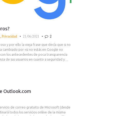
uros?
,
Privacidad
21/06/2021
2
o y por ello la vieja frase que decía que si no
 ha cambiado por «si no estás en Google no
y con los antecedentes de poca transparencia
anza de sus usuarios en cuanto a seguridad y…
se Outlook.com
ervicio de correo gratuito de Microsoft (desde
inará todos los servicios online de la misma