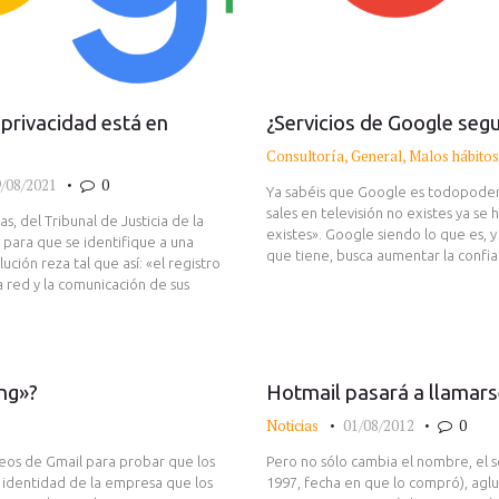
privacidad está en
¿Servicios de Google seg
Consultoría
,
General
,
Malos hábitos
/08/2021
0
Ya sabéis que Google es todopoderos
sales en televisión no existes ya se
 del Tribunal de Justicia de la
existes». Google siendo lo que es, 
para que se identifique a una
que tiene, busca aumentar la confi
ución reza tal que así: «el registro
a red y la comunicación de sus
ing»?
Hotmail pasará a llamar
Noticias
01/08/2012
0
reos de Gmail para probar que los
Pero no sólo cambia el nombre, el s
a identidad de la empresa que los
1997, fecha en que lo compró), aglut