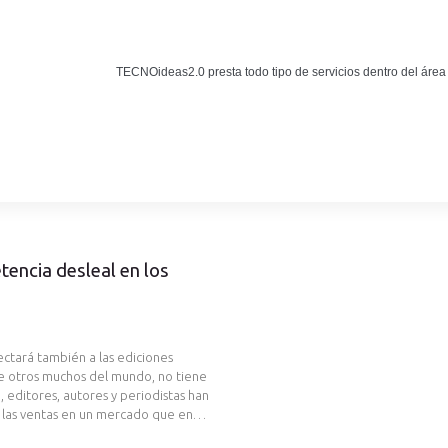
Noticias
BLOG TECNOIDEAS
TECNOideas2.0 presta todo tipo de servicios dentro del área
Noticias tecnológicas.
tencia desleal en los
fectará también a las ediciones
 de otros muchos del mundo, no tiene
 editores, autores y periodistas han
án las ventas en un mercado que en…