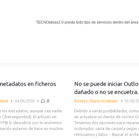
Noticias
BLOG TECNOIDEAS
TECNOideas2.0 presta todo tipo de servicios dentro del área
Noticias tecnológicas.
 metadatos en ficheros
No se puede iniciar Outlo
dañado o no se encuetra.
cidad
04/06/2020
0
Errores
,
Hazlo tu mismo
01/02/2
 los metadatos, aunque casi nadie
Debido a varias posibilidades, como
n Ciberseguridad). El artículo en
sin actualizar el cliente de correo Ou
l FBI lo descubrió por lo anónimos
Tenemos dos opciones para repararl
ormación externo de hace no muchos
ordenador, varia de carpeta según 
reiniciamos y listos. – Buscar el ar