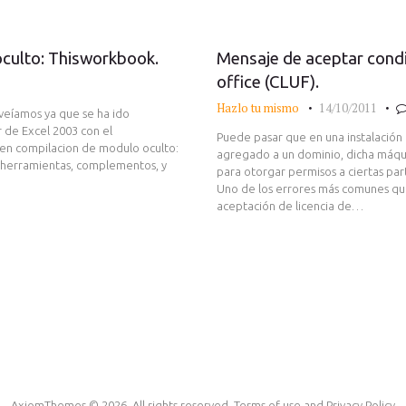
oculto: Thisworkbook.
Mensaje de aceptar condi
office (CLUF).
Hazlo tu mismo
14/10/2011
veíamos ya que se ha ido
r de Excel 2003 con el
Puede pasar que en una instalación
 en compilacion de modulo oculto:
agregado a un dominio, dicha máqui
 herramientas, complementos, y
para otorgar permisos a ciertas part
Uno de los errores más comunes que 
aceptación de licencia de…
AxiomThemes © 2026. All rights reserved. Terms of use and Privacy Policy