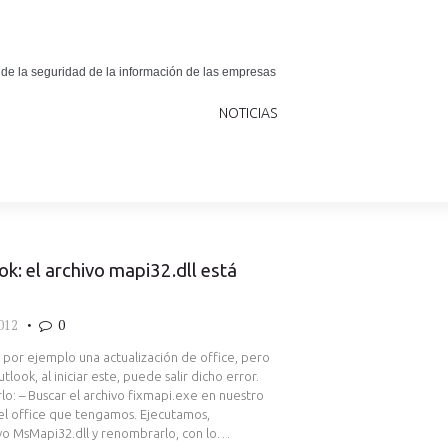
 de la seguridad de la información de las empresas
NOTICIAS
ok: el archivo mapi32.dll está
012
0
 por ejemplo una actualización de office, pero
tlook, al iniciar este, puede salir dicho error.
o: – Buscar el archivo fixmapi.exe en nuestro
el office que tengamos. Ejecutamos,
chivo MsMapi32.dll y renombrarlo, con lo…