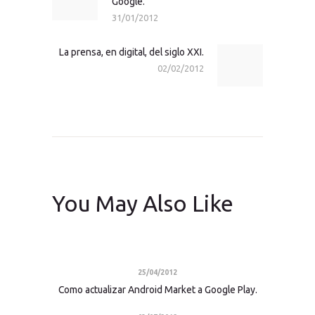
Google.
post:
31/01/2012
La prensa, en digital, del siglo XXI.
Next
02/02/2012
post:
You May Also Like
25/04/2012
Como actualizar Android Market a Google Play.