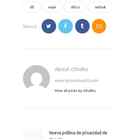
dll
mapi
office
outlook
Share it:
About cthulhu
www.tecnoideas20.com
View all posts by
cthulhu
Navegación
de
entradas
Nueva política de privacidad de
Previous