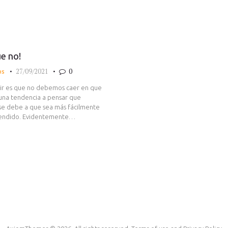
e no!
os
27/09/2021
0
tir es que no debemos caer en que
y una tendencia a pensar que
se debe a que sea más fácilmente
xtendido. Evidentemente…