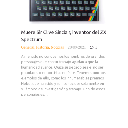
Muere Sir Clive Sinclair, inventor del ZX
Spectrum
General
,
Historia
,
Noticias
20/09/2021
1
A menudo no conocemos los nombres de grandes
personajes que con su trabajo ayudan a que la
humanidad avance. Quizá su pecado sea el no ser
populares o deportistas de élite. Tenemos muchos
ejemplos de ello, como los innumerables premios
Nobel que han sido y son conocidos solamente en
su ámbito de investigación y trabajo. Uno de estos
personajes es…