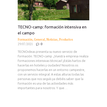
TECNO-camp: formación intensiva en
el campo
Formación
,
General
,
Noticias
,
Productos
29/07/2021
0
TECNOideas presenta su nuevo servicio de
formación: TECNO-camp. ¿Vuestra empresa realiza
formaciones intensivas técnicas? ¿Estáis hartos de
hacerlas en hoteles y ciudades? Nosotros os
proponemos hacerlas en un entorno campestre,
con un servicio integral. A estas alturas todas las
personas que nos seguís ya debéis saber que la
formación es una de las actividades más
importantes para nosotros. Y que…