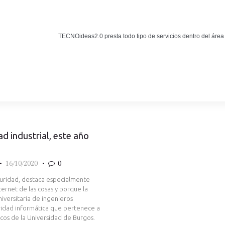
Noticias
BLOG TECNOIDEAS
TECNOideas2.0 presta todo tipo de servicios dentro del área
Noticias tecnológicas.
d industrial, este año
16/10/2020
0
uridad, destaca especialmente
ternet de las cosas y porque la
iversitaria de ingenieros
ridad informática que pertenece a
icos de la Universidad de Burgos.