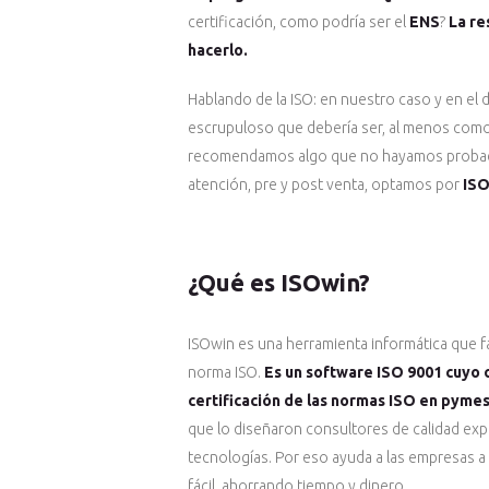
certificación, como podría ser el
ENS
?
La re
hacerlo.
Hablando de la ISO: en nuestro caso y en el
escrupuloso que debería ser, al menos co
recomendamos algo que no hayamos probado 
atención, pre y post venta, optamos por
ISO
¿Qué es ISOwin?
ISOwin es una herramienta informática que fac
norma ISO.
Es un software ISO 9001 cuyo ob
certificación de las normas ISO en pyme
que lo diseñaron consultores de calidad exp
tecnologías. Por eso ayuda a las empresas a 
fácil, ahorrando tiempo y dinero.