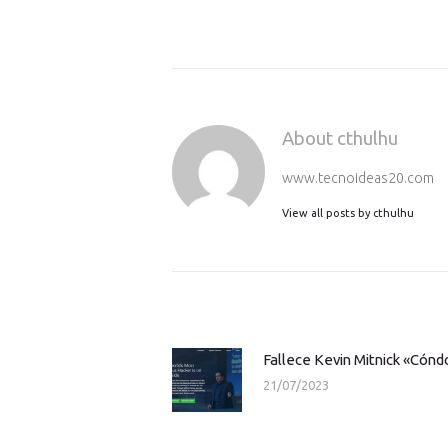
About cthulhu
www.tecnoideas20.com
View all posts by
cthulhu
Navegación
de
entradas
Fallece Kevin Mitnick «Cóndo
Previous
21/07/2023
post: