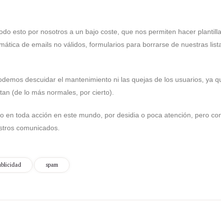
o esto por nosotros a un bajo coste, que nos permiten hacer plantillas 
omática de emails no válidos, formularios para borrarse de nuestras lis
o podemos descuidar el mantenimiento ni las quejas de los usuarios, ya 
ctan (de lo más normales, por cierto).
o en toda acción en este mundo, por desidia o poca atención, pero co
stros comunicados.
ublicidad
spam