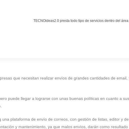
Noticias
BLOG TECNOIDEAS
TECNOideas2.0 presta todo tipo de servicios dentro del área
Noticias tecnológicas.
esas que necesitan realizar envíos de grandes cantidades de email, ya
 pero puede llegar a lograrse con unas buenas políticas en cuanto a s
.
 una plataforma de envío de correos, con gestión de listas, editor y
mentación y mantenimiento, ya que malos envíos, darán como result