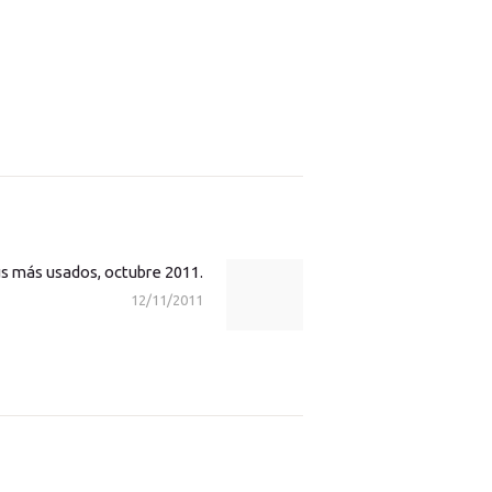
us más usados, octubre 2011.
Next
12/11/2011
post: