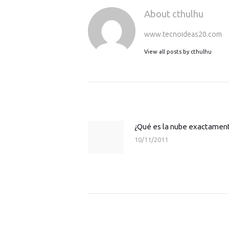
About cthulhu
www.tecnoideas20.com
View all posts by
cthulhu
Navegación
de
entradas
¿Qué es la nube exactamen
Previous
10/11/2011
post: