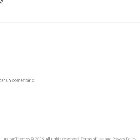
s?
car un comentario.
AxiomThemes © 2026. All rights reserved. Terms of use and Privacy Policy