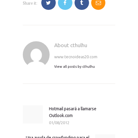
Share it:
About cthulhu
www.tecnoideas20.com
View all posts by
cthulhu
Navegación
de
entradas
Hotmail pasará a llamarse
Previous
Outlook.com
post:
01/08/2012
Una ayuda de crowfunding para el
Next