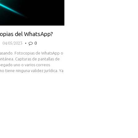
ocopias del WhatsApp?
04/05/2023
0
 pasando. Fotocopias de WhatsApp o
tantánea. Capturas de pantallas de
pegado uno o varios correos
o tiene ninguna validez jurídica. Ya