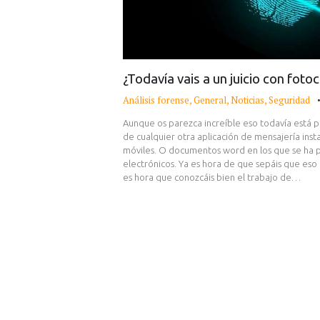
¿Todavía vais a un juicio con fot
Análisis forense
,
General
,
Noticias
,
Seguridad
Aunque os parezca increíble eso todavía está
de cualquier otra aplicación de mensajería ins
móviles. O documentos word en los que se ha 
electrónicos. Ya es hora de que sepáis que eso n
es hora que conozcáis bien el trabajo de…