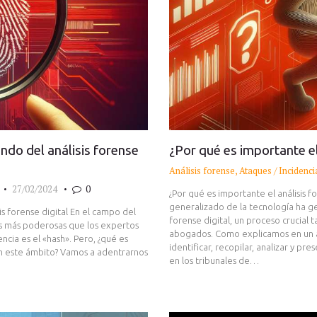
ndo del análisis forense
¿Por qué es importante el 
Análisis forense
,
Ataques / Incidenci
27/02/2024
0
¿Por qué es importante el análisis fo
generalizado de la tecnología ha g
is forense digital En el campo del
forense digital, un proceso crucial
icas más poderosas que los expertos
abogados. Como explicamos en un ar
encia es el «hash». Pero, ¿qué es
identificar, recopilar, analizar y p
en este ámbito? Vamos a adentrarnos
en los tribunales de…