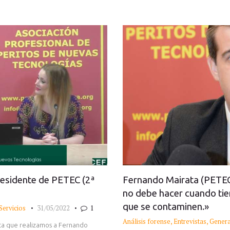
residente de PETEC (2ª
Fernando Mairata (PETEC)
no debe hacer cuando tien
que se contaminen.»
Servicios
31/05/2022
1
Análisis forense
,
Entrevistas
,
Genera
sta que realizamos a Fernando