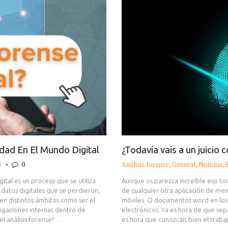
erdad En El Mundo Digital
¿Todavía vais a un juicio
3
0
Análisis forense
,
General
,
Noticias
,
igital es un proceso que se utiliza
Aunque os parezca increíble eso t
r datos digitales que se perdieron,
de cualquier otra aplicación de men
en distintos ámbitos como ser el
móviles. O documentos word en los
stigaciones internas dentro de
electrónicos. Ya es hora de que sepá
el análisis forense?…
es hora que conozcáis bien el trab