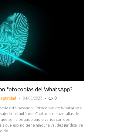
 con fotocopias del WhatsApp?
Seguridad
04/05/2023
0
odavía está pasando. Fotocopias de WhatsApp o
sajería instantánea. Capturas de pantallas de
 que se ha pegado uno o varios correos
is que eso no tiene ninguna validez jurídica. Ya
ajo de…