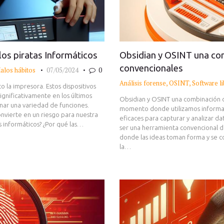
los piratas Informáticos
Obsidian y OSINT una co
convencionales
alos hábitos
07/05/2024
0
Análisis forense
,
OSINT
,
Software li
la impresora. Estos dispositivos
gnificativamente en los últimos
Obsidian y OSINT una combinación 
nar una variedad de funciones.
momento donde utilizamos informac
vierte en un riesgo para nuestra
eficaces para capturar y analizar da
s informáticos? ¿Por qué las…
ser una herramienta convencional 
donde las ideas toman forma y se c
la…