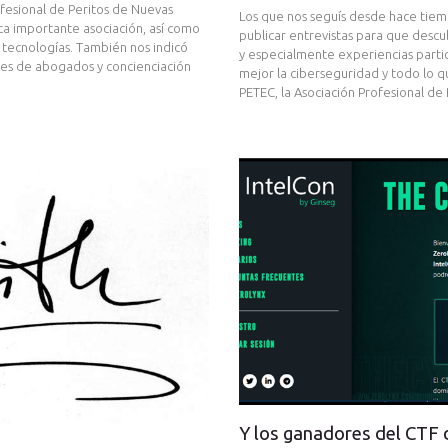
ofesional de Peritos de Nuevas
Los que nos seguís desde hace tiem
a importante asociación, así como
publicar entrevistas para que descu
s tecnologías. También nos indicó
y especialmente experiencias parti
tes de abogados y concienciación
mejor la ciberseguridad y todo lo 
PETEC, la Asociación Profesional d
Y los ganadores del CTF