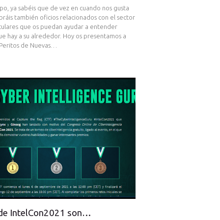
po, ya sabéis que de vez en cuando nos gusta
bráis también oficios relacionados con el sector
culares que os puedan ayudar a entender
que hay a su alrededor. Hoy os presentamos a
e Peritos de Nuevas…
 de IntelCon2021 son…