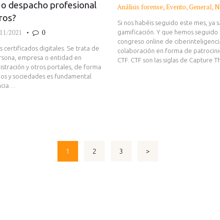
 o despacho profesional
Análisis forense
,
Evento
,
General
,
N
eros?
Si nos habéis seguido este mes, ya s
11/2021
0
gamificación. Y que hemos seguido
congreso online de ciberinteligenc
certificados digitales. Se trata de
colaboración en forma de patrocin
ersona, empresa o entidad en
CTF. CTF son las siglas de Capture 
istración y otros portales, de forma
mos y sociedades es fundamental
encia…
PAGE
1
PAGE
2
PAGE
3
>