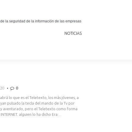
 de la seguridad de la información de las empresas
NOTICIAS
020
0
abrá lo que es el Teletexto, los más jóvenes, a
yan pulsado la tecla del mando de la Tv por
 muy aventurado, pero el Teletexto como forma
 INTERNET. alguien lo ha dicho Era…