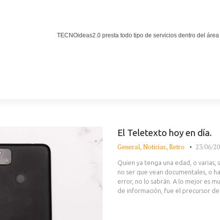
Noticias
BLOG TECNOIDEAS
TECNOideas2.0 presta todo tipo de servicios dentro del área
Noticias tecnológicas.
El Teletexto hoy en día.
General
,
Noticias
,
Retro
23/06/2
Quien ya tenga una edad, o varias, s
no ser que vean documentales, o ha
error, no lo sabrán. A lo mejor es
de información, fue el precursor de