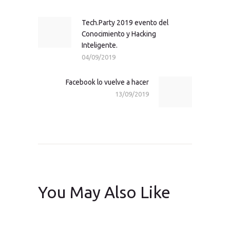
de
entradas
Tech.Party 2019 evento del
Previous
Conocimiento y Hacking
post:
Inteligente.
04/09/2019
Facebook lo vuelve a hacer
Next
13/09/2019
post:
You May Also Like