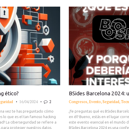
ng ético?
BSides Barcelona 2024: u
guridad
16/04/2024
2
Congresos
,
Evento
,
Seguridad
,
Tecn
guna vez te has preguntado cómo
¿Te preguntas qué es BSides Barcel
s lo que es el tan famoso hacking
en él? Bueno, estás en el lugar corr
ad? La ciberseguridad se refiere a
este evento esencial en el mundo d
s para proteger nuestros datos,
BSides Barcelona 2024 es una confe