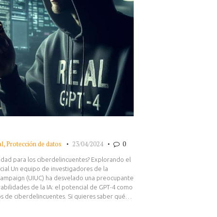
al
,
Protección de datos
23/04/2024
0
idad para los ciberdelincuentes? Explorando el
icial Un equipo de investigadores de la
Champaign (UIUC) ha desvelado una preocupante
rabilidades de la IA: el potencial de GPT-4 como
 de ciberdelincuentes. Si quieres saber qué…