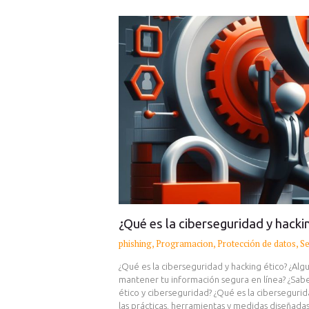
¿Qué es la ciberseguridad y hacki
phishing
,
Programacion
,
Protección de datos
,
Se
¿Qué es la ciberseguridad y hacking ético? ¿Al
mantener tu información segura en línea? ¿Sabe
ético y ciberseguridad? ¿Qué es la cibersegurid
las prácticas, herramientas y medidas diseñada