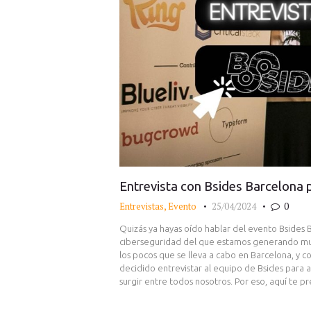
Entrevista con Bsides Barcelona
Entrevistas
,
Evento
25/04/2024
0
Quizás ya hayas oído hablar del evento Bsides
ciberseguridad del que estamos generando muc
los pocos que se lleva a cabo en Barcelona, y
decidido entrevistar al equipo de Bsides para 
surgir entre todos nosotros. Por eso, aquí te