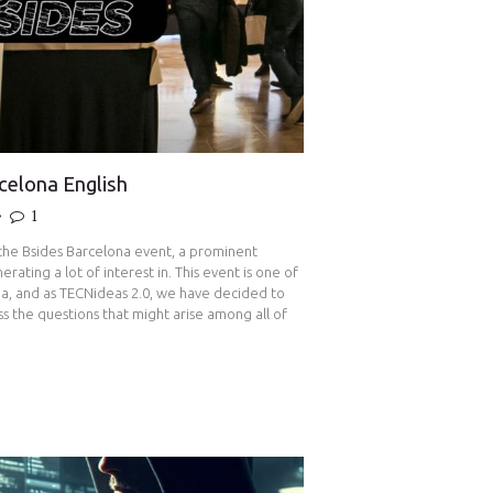
celona English
1
the Bsides Barcelona event, a prominent
ating a lot of interest in. This event is one of
a, ​​and as TECNideas 2.0, we have decided to
s the questions that might arise among all of