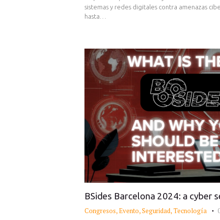
sistemas y redes digitales contra amenazas cibe
hasta…
BSides Barcelona 2024: a cyber s
Congresos
,
Evento
,
Seguridad
,
Tecnología