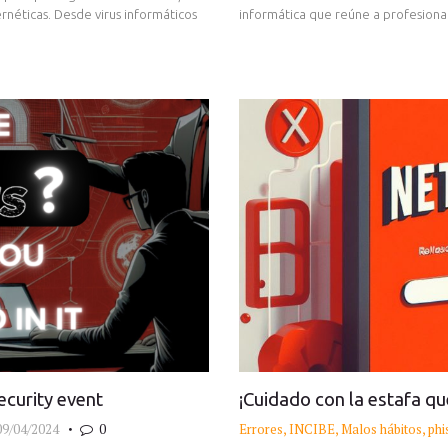
rnéticas. Desde virus informáticos
informática que reúne a profesiona
ecurity event
¡Cuidado con la estafa qu
09/04/2024
0
Errores
,
INCIBE
,
Malos hábitos
,
phi