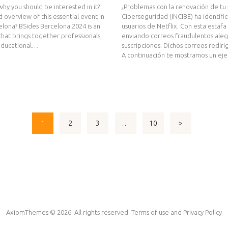
y you should be interested in it?
¿Problemas con la renovación de tu s
ed overview of this essential event in
Ciberseguridad (INCIBE) ha identifi
elona? BSides Barcelona 2024 is an
usuarios de Netflix. Con esta estafa
hat brings together professionals,
enviando correos fraudulentos ale
 educational…
suscripciones. Dichos correos rediri
A continuación te mostramos un e
PAGE
1
PAGE
2
PAGE
3
…
PAGE
10
>
AxiomThemes © 2026. All rights reserved. Terms of use and Privacy Policy