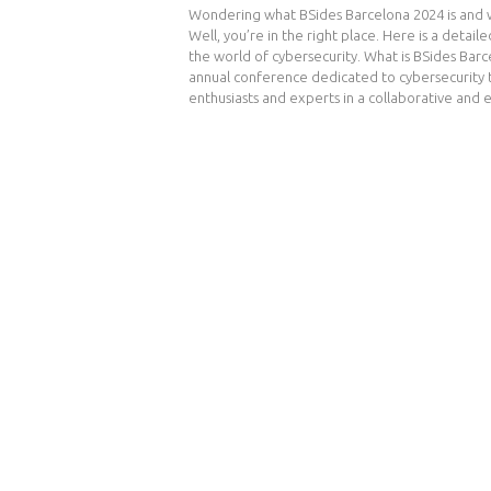
Wondering what BSides Barcelona 2024 is and wh
Well, you’re in the right place. Here is a detail
the world of cybersecurity. What is BSides Barc
annual conference dedicated to cybersecurity t
enthusiasts and experts in a collaborative and
Navegación
de
entradas