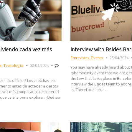
olviendo cada vez más
Interview with Bsides Bar
Entrevistas
,
Evento
25/04/2024
s
,
Tecnología
30/04/2024
You may have already heard about 
cybersecurity event that we are gener
the few that takes place in Barcelon
z más difíciles? Los captchas, ese
interview the Bsides team to addres
mento antes de acceder a ciertos
us. Therefore, here…
da vez más complicados de superar?
que vale la pena explorar. ¿Qué son