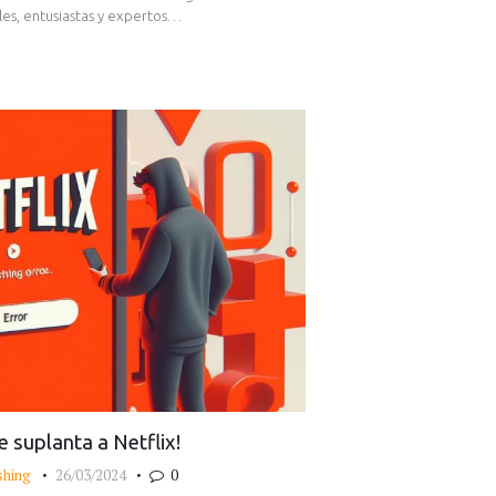
les, entusiastas y expertos…
e suplanta a Netflix!
shing
26/03/2024
0