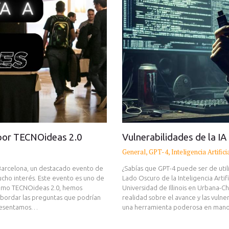
 por TECNOideas 2.0
Vulnerabilidades de la IA
General
,
GPT-4
,
Inteligencia Artifici
 Barcelona, un destacado evento de
¿Sabías que GPT-4 puede ser de util
ho interés. Este evento es uno de
Lado Oscuro de la Inteligencia Artif
 como TECNOideas 2.0, hemos
Universidad de Illinois en Urbana-
abordar las preguntas que podrían
realidad sobre el avance y las vulne
 presentamos…
una herramienta poderosa en manos