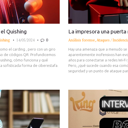
el Quishing
La impresora una puerta 
ishing
14/05/2024
0
Análisis forense
,
Ataques / Incidenci
 como el carding , pero con un giro
Hay una amenaza que a menudo se pa
uso de códigos QR. Profundicemos
aparentemente inofensivos han evol
uishing, cómo funciona y qué
años para conectarse a redes Wi-Fi
 sofisticada forma de ciberestafa.
Pero, ¿qué sucede cuando esa comod
seguridad y un punto de ataque para