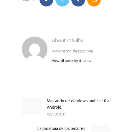
About cthulhu
www.tecnoideas20.com
View all posts by
cthulhu
Navegación
de
entradas
Migrando de Windows mobile 10 a
Previous
Android.
post:
02/08/2019
La paranoia de los lectores
Next