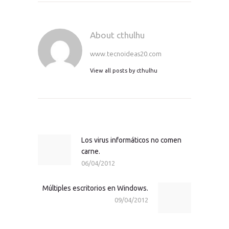
About cthulhu
www.tecnoideas20.com
View all posts by
cthulhu
Navegación
de
entradas
Los virus informáticos no comen
Previous
carne.
post:
06/04/2012
Múltiples escritorios en Windows.
Next
09/04/2012
post: