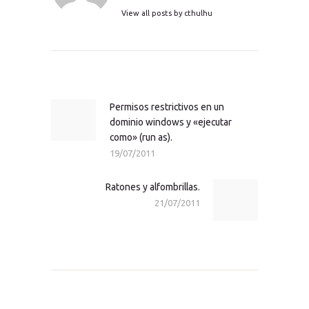
View all posts by
cthulhu
Navegación
de
entradas
Permisos restrictivos en un
Previous
dominio windows y «ejecutar
post:
como» (run as).
19/07/2011
Ratones y alfombrillas.
Next
21/07/2011
post: