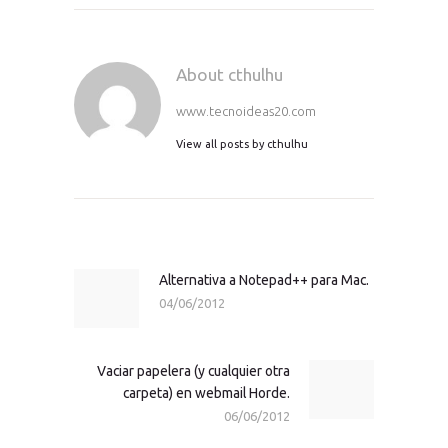
About cthulhu
www.tecnoideas20.com
View all posts by
cthulhu
Navegación
de
entradas
Alternativa a Notepad++ para Mac.
Previous
04/06/2012
post:
Vaciar papelera (y cualquier otra
Next
carpeta) en webmail Horde.
post:
06/06/2012