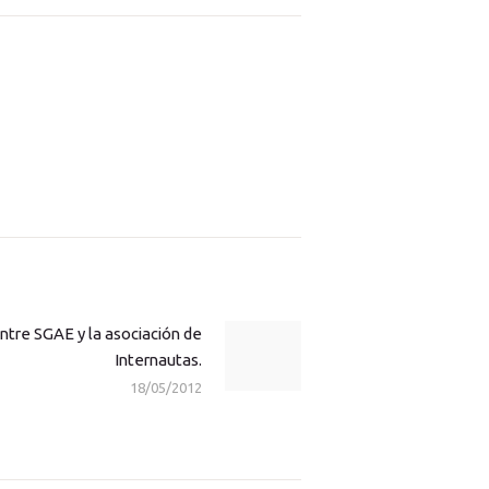
ntre SGAE y la asociación de
Next
Internautas.
post:
18/05/2012