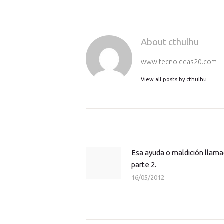
About cthulhu
www.tecnoideas20.com
View all posts by
cthulhu
Navegación
de
entradas
Esa ayuda o maldición llam
Previous
parte 2.
post:
16/05/2012