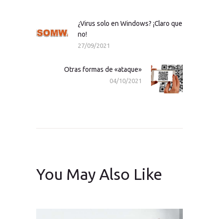
de
entradas
¿Virus solo en Windows? ¡Claro que
Previous
no!
post:
27/09/2021
Otras formas de «ataque»
Next
04/10/2021
post:
You May Also Like