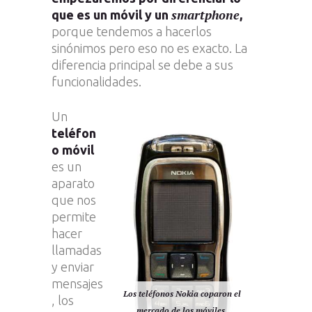
smartphone
que es un móvil y un
,
porque tendemos a hacerlos
sinónimos pero eso no es exacto. La
diferencia principal se debe a sus
funcionalidades.
Un
teléfon
o móvil
es un
aparato
que nos
permite
hacer
llamadas
y enviar
mensajes
Los teléfonos Nokia coparon el
, los
mercado de los móviles.