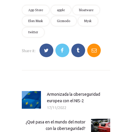
App Store
apple
bloatware
Elon Musk
Gizmodo
Mysk
twitter
Share it:
Navegación
de
entradas
Armonizada la ciberseguridad
Previous
europea con el NIS-2
post:
17/11/2022
¿Qué pasa en el mundo del motor
Next
con la ciberseguridad?
post: