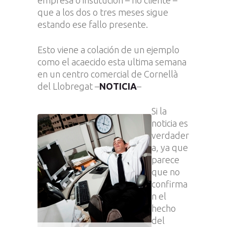
empresa o institución – no cliente –
que a los dos o tres meses sigue
estando ese fallo presente.
Esto viene a colación de un ejemplo
como el acaecido esta ultima semana
en un centro comercial de Cornellà
del Llobregat –
NOTICIA
–
Si la
noticia es
verdader
a, ya que
parece
que no
confirma
n el
hecho
del