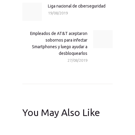
entradas
Liga nacional de ciberseguridad
Previous
19/08/2019
post:
Empleados de AT&T aceptaron
Next
sobornos para infectar
post:
Smartphones y luego ayudar a
desbloquearlos
27/08/2019
You May Also Like