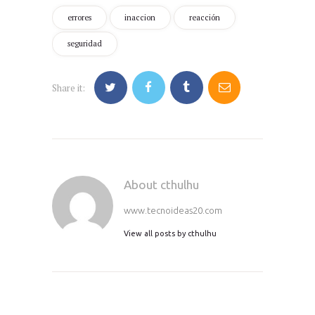
errores
inaccion
reacción
seguridad
Share it:
About cthulhu
www.tecnoideas20.com
View all posts by
cthulhu
Navegación
de