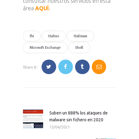
consultar nuestros servicios en esta
área
AQUÍ.
fbi
Hafnio
Hafnium
Microsoft Exchange
Shell
Share it:
Navegación
de
entradas
Suben un 888% los ataques de
Previous
malware sin fichero en 2020
post:
13/04/2021