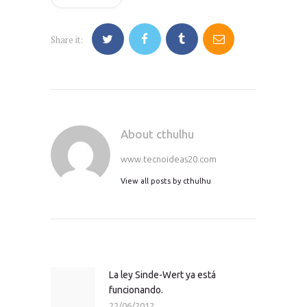
Share it:
About cthulhu
www.tecnoideas20.com
View all posts by
cthulhu
Navegación
de
entradas
La ley Sinde-Wert ya está
Previous
funcionando.
post:
22/06/2012