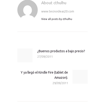
About cthulhu
www.tecnoideas20.com
View all posts by
cthulhu
Navegación
de
entradas
¿Buenos productos a bajo precio?
Previous
27/09/2011
post:
Y ya llegó el Kindle Fire (tablet de
Next
Amazon).
post:
29/09/2011