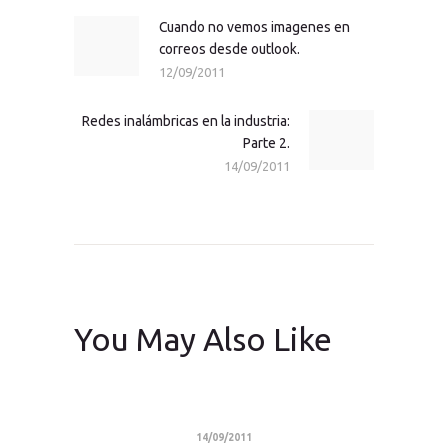
entradas
Cuando no vemos imagenes en
Previous
correos desde outlook.
post:
12/09/2011
Redes inalámbricas en la industria:
Next
Parte 2.
post:
14/09/2011
You May Also Like
14/09/2011