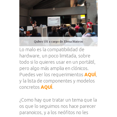
Qubes OS a cargo de Elena Mateos
Lo malo es la compatibilidad de
hardware, un poco limitada, sobre
todo si lo quieres usar en un portátil,
pero algo más amplia en clónicos.
Puedes ver los requerimientos
AQUÍ
,
y la lista de componentes y modelos
concretos
AQUÍ
.
¿Como hay que tratar un tema que la
os que lo seguimos nos hace parecer
paranoicos, y a los neófitos no les