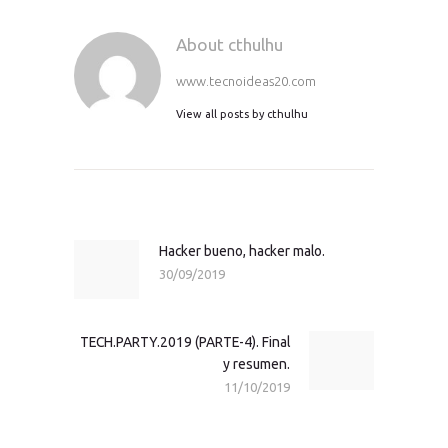
About cthulhu
www.tecnoideas20.com
View all posts by
cthulhu
Navegación
de
entradas
Hacker bueno, hacker malo.
Previous
30/09/2019
post:
TECH.PARTY.2019 (PARTE-4). Final
Next
y resumen.
post:
11/10/2019