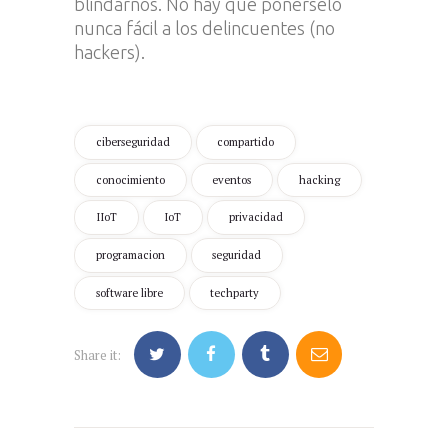
blindarnos. No hay que ponérselo
nunca fácil a los delincuentes (no
hackers).
ciberseguridad
compartido
conocimiento
eventos
hacking
IIoT
IoT
privacidad
programacion
seguridad
software libre
techparty
Share it: