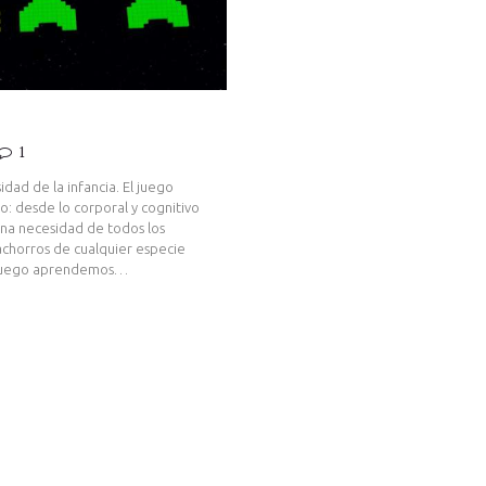
1
dad de la infancia. El juego
: desde lo corporal y cognitivo
una necesidad de todos los
chorros de cualquier especie
el juego aprendemos…