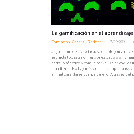
La gamificación en el aprendizaje
Formación
,
General
,
Noticias
13/09/2021
Jugar es un derecho incuestionable y una necesi
estimula todas las dimensiones del www humano
hasta lo afectivo y comunicativo. De hecho, es 
mamíferos. No hay más que contemplar unos ca
animal para darse cuenta de ello. A través d