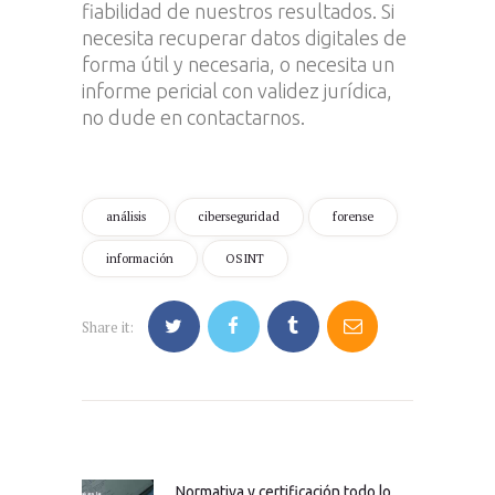
fiabilidad de nuestros resultados. Si
necesita recuperar datos digitales de
forma útil y necesaria, o necesita un
informe pericial con validez jurídica,
no dude en contactarnos.
análisis
ciberseguridad
forense
información
OSINT
Share it:
Navegación
de
entradas
Normativa y certificación todo lo
Previous