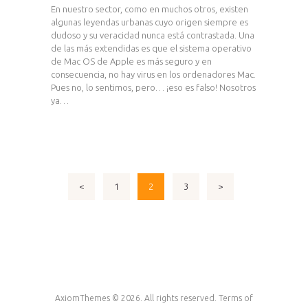
En nuestro sector, como en muchos otros, existen
algunas leyendas urbanas cuyo origen siempre es
dudoso y su veracidad nunca está contrastada. Una
de las más extendidas es que el sistema operativo
de Mac OS de Apple es más seguro y en
consecuencia, no hay virus en los ordenadores Mac.
Pues no, lo sentimos, pero… ¡eso es falso! Nosotros
ya…
Navegación
<
PAGE
1
PAGE
2
PAGE
3
>
de
entradas
AxiomThemes © 2026. All rights reserved. Terms of