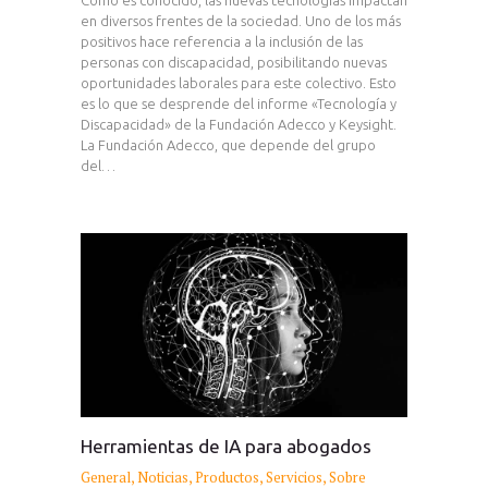
en diversos frentes de la sociedad. Uno de los más
positivos hace referencia a la inclusión de las
personas con discapacidad, posibilitando nuevas
oportunidades laborales para este colectivo. Esto
es lo que se desprende del informe «Tecnología y
Discapacidad» de la Fundación Adecco y Keysight.
La Fundación Adecco, que depende del grupo
del…
Herramientas de IA para abogados
General
,
Noticias
,
Productos
,
Servicios
,
Sobre