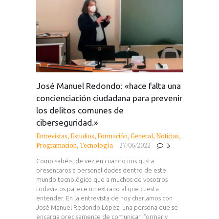
José Manuel Redondo: «hace falta una
concienciación ciudadana para prevenir
los delitos comunes de
ciberseguridad.»
Entrevistas
,
Estudios
,
Formación
,
General
,
Noticias
,
Programacion
,
Tecnología
27/06/2022
3
Como sabéis, de vez en cuando nos gusta
presentaros a personalidades dentro de este
mundo tecnológico que a muchos de vosotros
todavía os parece un extraño al que cuesta
entender. En la entrevista de hoy charlamos con
José Manuel Redondo López, una persona que se
encarga precisamente de comunicar, formar y