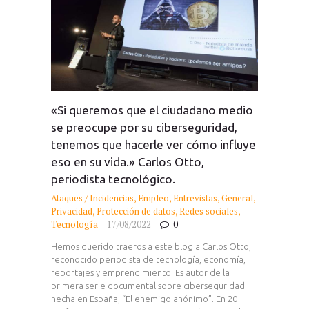
«Si queremos que el ciudadano medio
se preocupe por su ciberseguridad,
tenemos que hacerle ver cómo influye
eso en su vida.» Carlos Otto,
periodista tecnológico.
Ataques / Incidencias
,
Empleo
,
Entrevistas
,
General
,
Privacidad
,
Protección de datos
,
Redes sociales
,
Tecnología
17/08/2022
0
Hemos querido traeros a este blog a Carlos Otto,
reconocido periodista de tecnología, economía,
reportajes y emprendimiento. Es autor de la
primera serie documental sobre ciberseguridad
hecha en España, “El enemigo anónimo”. En 20