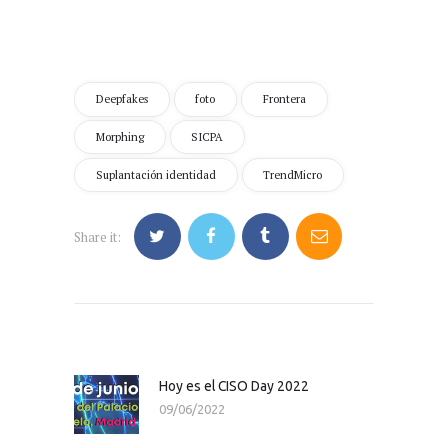
Deepfakes
foto
Frontera
Morphing
SICPA
Suplantación identidad
TrendMicro
Share it:
Navegación
de
entradas
Hoy es el CISO Day 2022
Previous
09/06/2022
post: