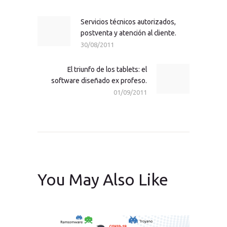
de
entradas
Servicios técnicos autorizados,
Previous
postventa y atención al cliente.
post:
30/08/2011
El triunfo de los tablets: el
Next
software diseñado ex profeso.
post:
01/09/2011
You May Also Like