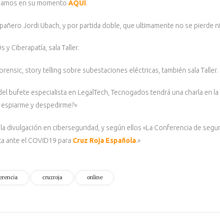
nciamos en su momento
AQUÍ
.
pañero Jordi Ubach, y por partida doble, que ultimamente no se pierde n
y Ciberapatía, sala Taller.
ensic, story telling sobre subestaciones eléctricas, también sala Taller.
l bufete especialista en LegalTech, Tecnogados tendrá una charla en la 
fe espiarme y despedirme?»
la divulgación en ciberseguridad, y según ellos «La Conferencia de segu
sta ante el COVID19 para
Cruz Roja Española
.»
erencia
cruzroja
online