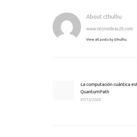
About cthulhu
www.tecnoideas20.com
View all posts by
cthulhu
Navegación
de
entradas
La computación cuántica est
Previous
QuantumPath
post:
07/12/2020